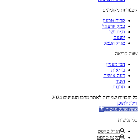
קטגוריות מקומונים
קרית טבעון
עמק יזרעאל
רמת ישי
יקנעם
מגדל העמק
שווה קריאה
הכי מעניין
בריאות
דעה אישית
חינוך
תרבות
כל הזכויות שמורות לאתר מרכז העניינים 2024
דילוג לתוכן
פתח סרגל נגישות
כלי נגישות
הגדל טקסט
הקטן טקסט