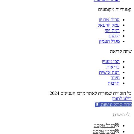
קטגוריות מקומונים
קרית טבעון
עמק יזרעאל
רמת ישי
יקנעם
מגדל העמק
שווה קריאה
הכי מעניין
בריאות
דעה אישית
חינוך
תרבות
כל הזכויות שמורות לאתר מרכז העניינים 2024
דילוג לתוכן
פתח סרגל נגישות
כלי נגישות
הגדל טקסט
הקטן טקסט