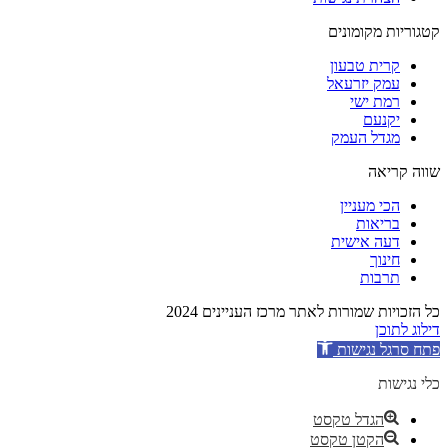
קטגוריות מקומונים
קרית טבעון
עמק יזרעאל
רמת ישי
יקנעם
מגדל העמק
שווה קריאה
הכי מעניין
בריאות
דעה אישית
חינוך
תרבות
כל הזכויות שמורות לאתר מרכז העניינים 2024
דילוג לתוכן
פתח סרגל נגישות
כלי נגישות
הגדל טקסט
הקטן טקסט