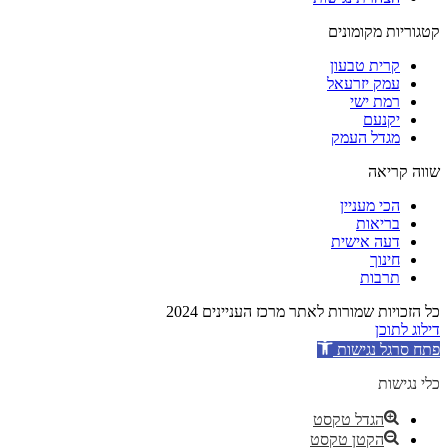
קטגוריות מקומונים
קרית טבעון
עמק יזרעאל
רמת ישי
יקנעם
מגדל העמק
שווה קריאה
הכי מעניין
בריאות
דעה אישית
חינוך
תרבות
כל הזכויות שמורות לאתר מרכז העניינים 2024
דילוג לתוכן
פתח סרגל נגישות
כלי נגישות
הגדל טקסט
הקטן טקסט