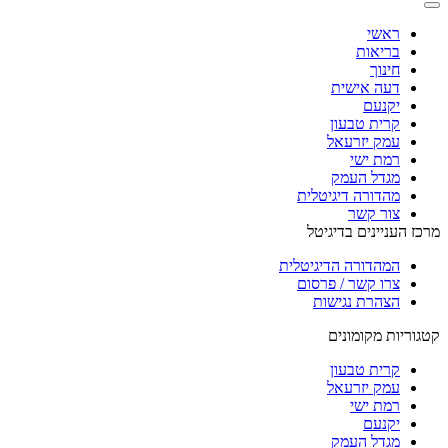
ראשי
בריאות
חינוך
דעה אישית
יקנעם
קרית טבעון
עמק יזרעאל
רמת ישי
מגדל העמק
מהדורה דיגיטלית
צור קשר
מרכז העניינים בדיגיטל
המהדורה הדיגיטלית
צרו קשר / פרסום
הצהרת נגישות
קטגוריות מקומונים
קרית טבעון
עמק יזרעאל
רמת ישי
יקנעם
מגדל העמק