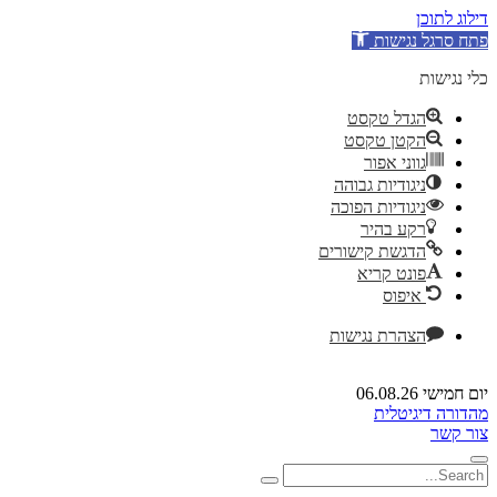
דילוג לתוכן
פתח סרגל נגישות
כלי נגישות
הגדל טקסט
הקטן טקסט
גווני אפור
ניגודיות גבוהה
ניגודיות הפוכה
רקע בהיר
הדגשת קישורים
פונט קריא
איפוס
הצהרת נגישות
יום חמישי 06.08.26
מהדורה דיגיטלית
צור קשר