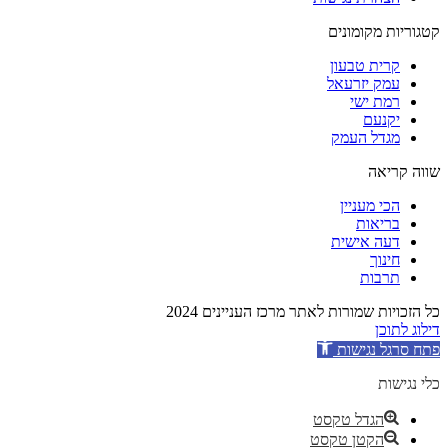
קטגוריות מקומונים
קרית טבעון
עמק יזרעאל
רמת ישי
יקנעם
מגדל העמק
שווה קריאה
הכי מעניין
בריאות
דעה אישית
חינוך
תרבות
כל הזכויות שמורות לאתר מרכז העניינים 2024
דילוג לתוכן
פתח סרגל נגישות
כלי נגישות
הגדל טקסט
הקטן טקסט