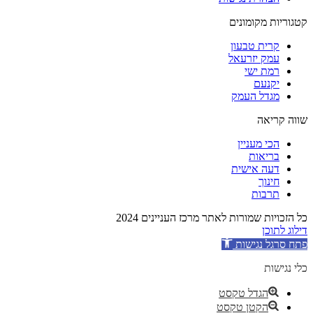
קטגוריות מקומונים
קרית טבעון
עמק יזרעאל
רמת ישי
יקנעם
מגדל העמק
שווה קריאה
הכי מעניין
בריאות
דעה אישית
חינוך
תרבות
כל הזכויות שמורות לאתר מרכז העניינים 2024
דילוג לתוכן
פתח סרגל נגישות
כלי נגישות
הגדל טקסט
הקטן טקסט