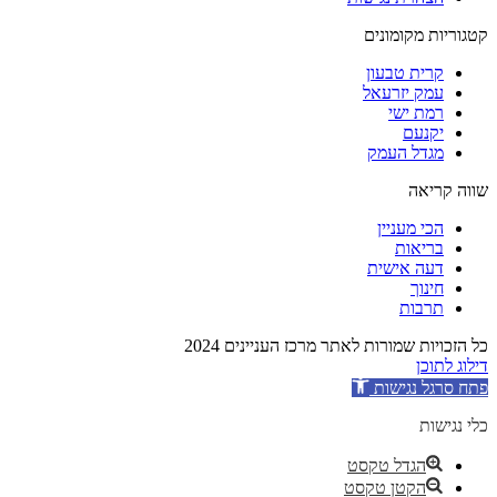
קטגוריות מקומונים
קרית טבעון
עמק יזרעאל
רמת ישי
יקנעם
מגדל העמק
שווה קריאה
הכי מעניין
בריאות
דעה אישית
חינוך
תרבות
כל הזכויות שמורות לאתר מרכז העניינים 2024
דילוג לתוכן
פתח סרגל נגישות
כלי נגישות
הגדל טקסט
הקטן טקסט