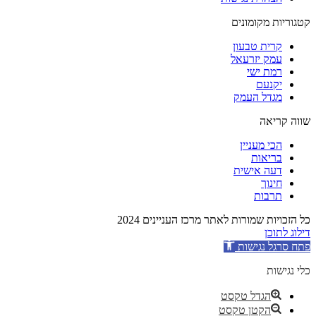
קטגוריות מקומונים
קרית טבעון
עמק יזרעאל
רמת ישי
יקנעם
מגדל העמק
שווה קריאה
הכי מעניין
בריאות
דעה אישית
חינוך
תרבות
כל הזכויות שמורות לאתר מרכז העניינים 2024
דילוג לתוכן
פתח סרגל נגישות
כלי נגישות
הגדל טקסט
הקטן טקסט