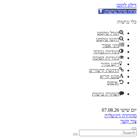
דילוג לתוכן
פתח סרגל נגישות
כלי נגישות
הגדל טקסט
הקטן טקסט
גווני אפור
ניגודיות גבוהה
ניגודיות הפוכה
רקע בהיר
הדגשת קישורים
פונט קריא
איפוס
הצהרת נגישות
יום שישי 07.08.26
מהדורה דיגיטלית
צור קשר