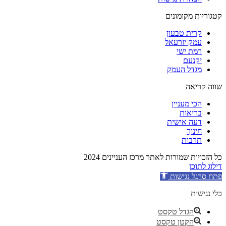
קטגוריות מקומונים
קרית טבעון
עמק יזרעאל
רמת ישי
יקנעם
מגדל העמק
שווה קריאה
הכי מעניין
בריאות
דעה אישית
חינוך
תרבות
כל הזכויות שמורות לאתר מרכז העניינים 2024
דילוג לתוכן
פתח סרגל נגישות
כלי נגישות
הגדל טקסט
הקטן טקסט