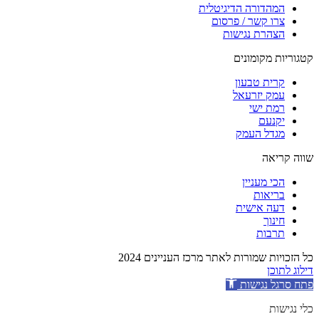
המהדורה הדיגיטלית
צרו קשר / פרסום
הצהרת נגישות
קטגוריות מקומונים
קרית טבעון
עמק יזרעאל
רמת ישי
יקנעם
מגדל העמק
שווה קריאה
הכי מעניין
בריאות
דעה אישית
חינוך
תרבות
כל הזכויות שמורות לאתר מרכז העניינים 2024
דילוג לתוכן
פתח סרגל נגישות
כלי נגישות