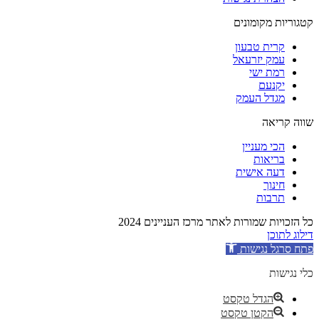
קטגוריות מקומונים
קרית טבעון
עמק יזרעאל
רמת ישי
יקנעם
מגדל העמק
שווה קריאה
הכי מעניין
בריאות
דעה אישית
חינוך
תרבות
כל הזכויות שמורות לאתר מרכז העניינים 2024
דילוג לתוכן
פתח סרגל נגישות
כלי נגישות
הגדל טקסט
הקטן טקסט