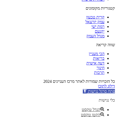
קטגוריות מקומונים
קרית טבעון
עמק יזרעאל
רמת ישי
יקנעם
מגדל העמק
שווה קריאה
הכי מעניין
בריאות
דעה אישית
חינוך
תרבות
כל הזכויות שמורות לאתר מרכז העניינים 2024
דילוג לתוכן
פתח סרגל נגישות
כלי נגישות
הגדל טקסט
הקטן טקסט