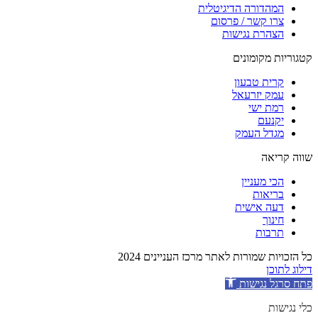
המהדורה הדיגיטלית
צרו קשר / פרסום
הצהרת נגישות
קטגוריות מקומונים
קרית טבעון
עמק יזרעאל
רמת ישי
יקנעם
מגדל העמק
שווה קריאה
הכי מעניין
בריאות
דעה אישית
חינוך
תרבות
כל הזכויות שמורות לאתר מרכז העניינים 2024
דילוג לתוכן
פתח סרגל נגישות
כלי נגישות