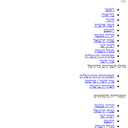
ראשי
בריאות
חינוך
דעה אישית
יקנעם
קרית טבעון
עמק יזרעאל
רמת ישי
מגדל העמק
מהדורה דיגיטלית
צור קשר
מרכז העניינים בדיגיטל
המהדורה הדיגיטלית
צרו קשר / פרסום
הצהרת נגישות
קטגוריות מקומונים
קרית טבעון
עמק יזרעאל
רמת ישי
יקנעם
מגדל העמק