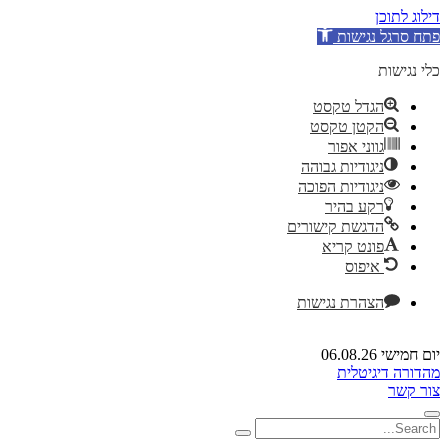
דילוג לתוכן
פתח סרגל נגישות
כלי נגישות
הגדל טקסט
הקטן טקסט
גווני אפור
ניגודיות גבוהה
ניגודיות הפוכה
רקע בהיר
הדגשת קישורים
פונט קריא
איפוס
הצהרת נגישות
יום חמישי 06.08.26
מהדורה דיגיטלית
צור קשר