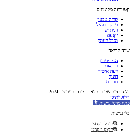
קטגוריות מקומונים
קרית טבעון
עמק יזרעאל
רמת ישי
יקנעם
מגדל העמק
שווה קריאה
הכי מעניין
בריאות
דעה אישית
חינוך
תרבות
כל הזכויות שמורות לאתר מרכז העניינים 2024
דילוג לתוכן
פתח סרגל נגישות
כלי נגישות
הגדל טקסט
הקטן טקסט