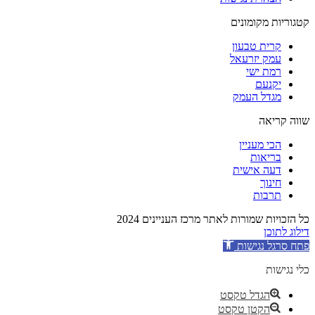
קטגוריות מקומונים
קרית טבעון
עמק יזרעאל
רמת ישי
יקנעם
מגדל העמק
שווה קריאה
הכי מעניין
בריאות
דעה אישית
חינוך
תרבות
כל הזכויות שמורות לאתר מרכז העניינים 2024
דילוג לתוכן
פתח סרגל נגישות
כלי נגישות
הגדל טקסט
הקטן טקסט