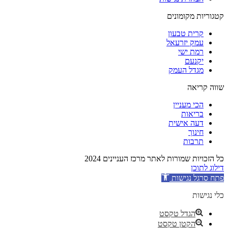
קטגוריות מקומונים
קרית טבעון
עמק יזרעאל
רמת ישי
יקנעם
מגדל העמק
שווה קריאה
הכי מעניין
בריאות
דעה אישית
חינוך
תרבות
כל הזכויות שמורות לאתר מרכז העניינים 2024
דילוג לתוכן
פתח סרגל נגישות
כלי נגישות
הגדל טקסט
הקטן טקסט