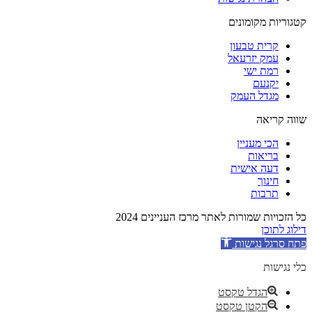
קטגוריות מקומונים
קרית טבעון
עמק יזרעאל
רמת ישי
יקנעם
מגדל העמק
שווה קריאה
הכי מעניין
בריאות
דעה אישית
חינוך
תרבות
כל הזכויות שמורות לאתר מרכז העניינים 2024
דילוג לתוכן
פתח סרגל נגישות
כלי נגישות
הגדל טקסט
הקטן טקסט