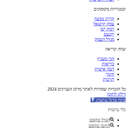
קטגוריות מקומונים
קרית טבעון
עמק יזרעאל
רמת ישי
יקנעם
מגדל העמק
שווה קריאה
הכי מעניין
בריאות
דעה אישית
חינוך
תרבות
כל הזכויות שמורות לאתר מרכז העניינים 2024
דילוג לתוכן
פתח סרגל נגישות
כלי נגישות
הגדל טקסט
הקטן טקסט