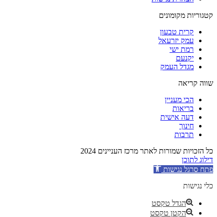
קטגוריות מקומונים
קרית טבעון
עמק יזרעאל
רמת ישי
יקנעם
מגדל העמק
שווה קריאה
הכי מעניין
בריאות
דעה אישית
חינוך
תרבות
כל הזכויות שמורות לאתר מרכז העניינים 2024
דילוג לתוכן
פתח סרגל נגישות
כלי נגישות
הגדל טקסט
הקטן טקסט