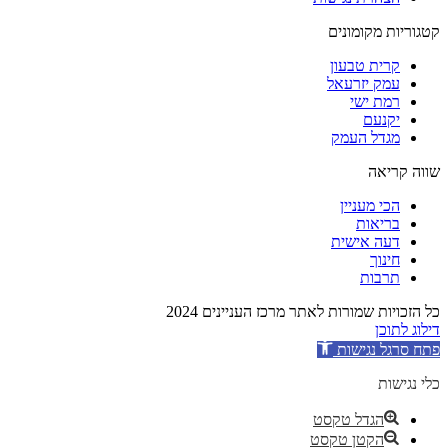
קטגוריות מקומונים
קרית טבעון
עמק יזרעאל
רמת ישי
יקנעם
מגדל העמק
שווה קריאה
הכי מעניין
בריאות
דעה אישית
חינוך
תרבות
כל הזכויות שמורות לאתר מרכז העניינים 2024
דילוג לתוכן
פתח סרגל נגישות
כלי נגישות
הגדל טקסט
הקטן טקסט