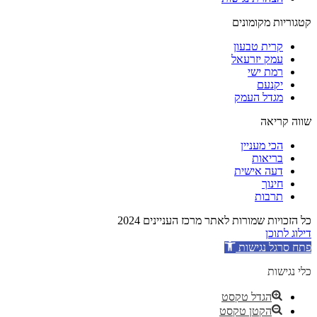
קטגוריות מקומונים
קרית טבעון
עמק יזרעאל
רמת ישי
יקנעם
מגדל העמק
שווה קריאה
הכי מעניין
בריאות
דעה אישית
חינוך
תרבות
כל הזכויות שמורות לאתר מרכז העניינים 2024
דילוג לתוכן
פתח סרגל נגישות
כלי נגישות
הגדל טקסט
הקטן טקסט