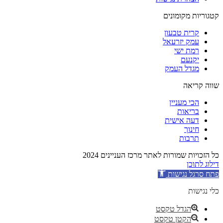
קטגוריות מקומונים
קרית טבעון
עמק יזרעאל
רמת ישי
יקנעם
מגדל העמק
שווה קריאה
הכי מעניין
בריאות
דעה אישית
חינוך
תרבות
כל הזכויות שמורות לאתר מרכז העניינים 2024
דילוג לתוכן
פתח סרגל נגישות
כלי נגישות
הגדל טקסט
הקטן טקסט