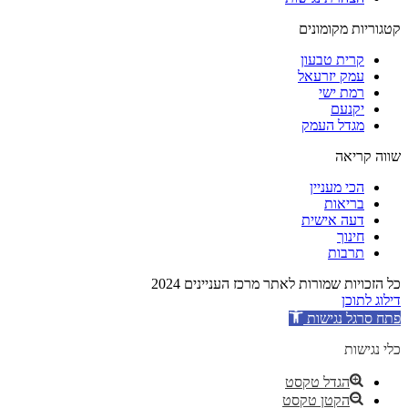
קטגוריות מקומונים
קרית טבעון
עמק יזרעאל
רמת ישי
יקנעם
מגדל העמק
שווה קריאה
הכי מעניין
בריאות
דעה אישית
חינוך
תרבות
כל הזכויות שמורות לאתר מרכז העניינים 2024
דילוג לתוכן
פתח סרגל נגישות
כלי נגישות
הגדל טקסט
הקטן טקסט