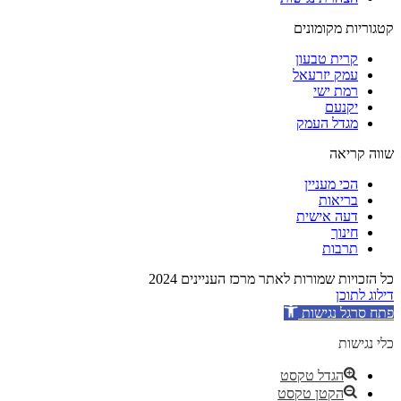
קטגוריות מקומונים
קרית טבעון
עמק יזרעאל
רמת ישי
יקנעם
מגדל העמק
שווה קריאה
הכי מעניין
בריאות
דעה אישית
חינוך
תרבות
כל הזכויות שמורות לאתר מרכז העניינים 2024
דילוג לתוכן
פתח סרגל נגישות
כלי נגישות
הגדל טקסט
הקטן טקסט