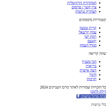
המהדורה הדיגיטלית
צרו קשר / פרסום
הצהרת נגישות
קטגוריות מקומונים
קרית טבעון
עמק יזרעאל
רמת ישי
יקנעם
מגדל העמק
שווה קריאה
הכי מעניין
בריאות
דעה אישית
חינוך
תרבות
כל הזכויות שמורות לאתר מרכז העניינים 2024
דילוג לתוכן
פתח סרגל נגישות
כלי נגישות