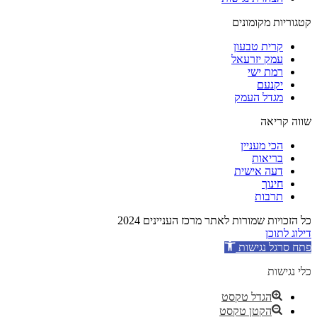
קטגוריות מקומונים
קרית טבעון
עמק יזרעאל
רמת ישי
יקנעם
מגדל העמק
שווה קריאה
הכי מעניין
בריאות
דעה אישית
חינוך
תרבות
כל הזכויות שמורות לאתר מרכז העניינים 2024
דילוג לתוכן
פתח סרגל נגישות
כלי נגישות
הגדל טקסט
הקטן טקסט