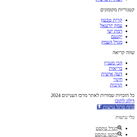
קטגוריות מקומונים
קרית טבעון
עמק יזרעאל
רמת ישי
יקנעם
מגדל העמק
שווה קריאה
הכי מעניין
בריאות
דעה אישית
חינוך
תרבות
כל הזכויות שמורות לאתר מרכז העניינים 2024
דילוג לתוכן
פתח סרגל נגישות
כלי נגישות
הגדל טקסט
הקטן טקסט