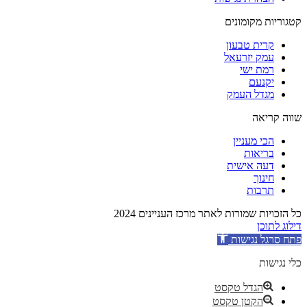
קטגוריות מקומונים
קרית טבעון
עמק יזרעאל
רמת ישי
יקנעם
מגדל העמק
שווה קריאה
הכי מעניין
בריאות
דעה אישית
חינוך
תרבות
כל הזכויות שמורות לאתר מרכז העניינים 2024
דילוג לתוכן
פתח סרגל נגישות
כלי נגישות
הגדל טקסט
הקטן טקסט