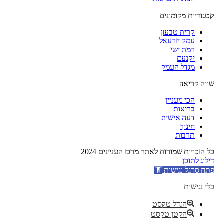
קטגוריות מקומונים
קרית טבעון
עמק יזרעאל
רמת ישי
יקנעם
מגדל העמק
שווה קריאה
הכי מעניין
בריאות
דעה אישית
חינוך
תרבות
כל הזכויות שמורות לאתר מרכז העניינים 2024
דילוג לתוכן
פתח סרגל נגישות
כלי נגישות
הגדל טקסט
הקטן טקסט