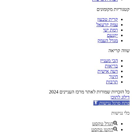
קטגוריות מקומונים
קרית טבעון
עמק יזרעאל
רמת ישי
יקנעם
מגדל העמק
שווה קריאה
הכי מעניין
בריאות
דעה אישית
חינוך
תרבות
כל הזכויות שמורות לאתר מרכז העניינים 2024
דילוג לתוכן
פתח סרגל נגישות
כלי נגישות
הגדל טקסט
הקטן טקסט