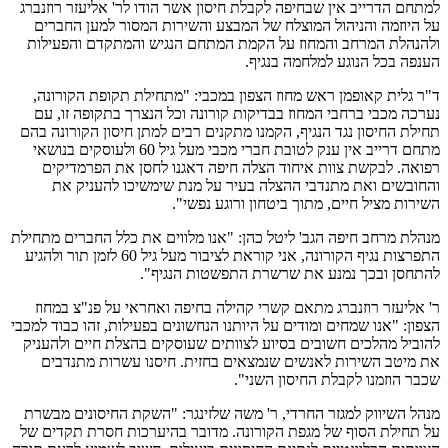
למתחם הדרייב אין שבחיפה לקבלת חיסון אשר הודו לר' אליעזר רוזנברג
על היוזמה והניהול המוצלח של המבצע והשירות המסור למען החברים
ולהנהלת המרחב והמחוז על הקמת המתחם הנגיש והמתקדם והפעילות
הענפה בכל הנוגע למלחמה בנגיף.
ד"ר גלית קאופמן ראש מחוז הצפון במכבי: "מתחילת תקופת הקורונה,
נערכה מכבי ברחבי המחוז בבדיקות קורונה וכל הנצרך בתקופה זו, עם
תחילת החיסון נגד הנגיף, הקמנו מתקנים רבים למתן חיסון הקורונה בהם
מתחם דרייב אין ענק לטובת חברי מכבי מעל גיל 60 ולעוסקים בנושאי
רפואה. לבקשת צוות איחוד הצלה חיפה דאגנו לחסן את הפרמדיקים
והחובשים ואת מתנדבי ההצלה בעיר על מנת שימשיכו להעניק את
השירות מציל חיים, מתוך ביטחון ורוגע נפשי".
מנהלת מרחב חיפה הגב' ליטל כהן: "אנו מלווים את כלל החברים מתחילת
התפרצות נגיף הקורונה, אני קוראת לציבור מעל גיל 60 לזמן תור ולהגיע
להתחסן ובכך נמנע את שרשרת התפשטות הנגיף".
ר' אליעזר רוזנברג מתאם קשרי קהילה בחיפה ואחראי על פנ"צ במחוז
הצפון: "אנו שמחים ומודים על היותנו הנחשונים בפעילות, זהו כבוד למכבי
להוביל מהלכים חשובים בסיוע לצוותים שעוסקים בהצלת חיים ולהעניק
את מיטב השירות לאנשים שנמצאים בחזית. חיסנו עשרות מתנדבים
שכבר הוזמנו לקבלת החיסון השני".
מנהל השיווק למגזר החרדי, ר' משה שלזינגר: "השקת החיסונים מבשרת
על תחילת הסוף של מגפת הקורונה. מדובר בהיערכות חסרת תקדים של