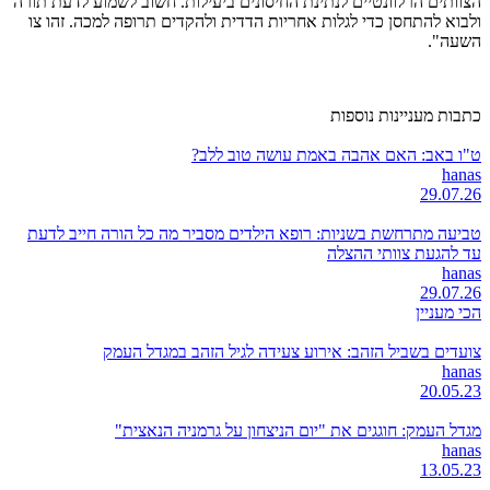
הצוותים הרלוונטיים לנתינת החיסונים ביעילות. חשוב לשמוע לדעת תורה
ולבוא להתחסן כדי לגלות אחריות הדדית ולהקדים תרופה למכה. זהו צו
השעה".
כתבות מעניינות נוספות
ט"ו באב: האם אהבה באמת עושה טוב ללב?
hanas
29.07.26
טביעה מתרחשת בשניות: רופא הילדים מסביר מה כל הורה חייב לדעת
עד להגעת צוותי ההצלה
hanas
29.07.26
הכי מעניין
צועדים בשביל הזהב: אירוע צעידה לגיל הזהב במגדל העמק
hanas
20.05.23
מגדל העמק: חוגגים את "יום הניצחון על גרמניה הנאצית"
hanas
13.05.23