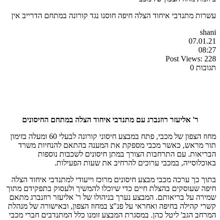
עשרות מתנדבי איחוד הצלה חיפה חוסנו נגד קורונה במתחם הדרייב אין
shani
07.01.21
08:27
Post Views:
228
תגובות 0
ר' אליעזר רוזנברג עם מתנדבי איחוד הצלה במתחם החיסונים
מחוז הצפון של מכבי, פתח במבצע חיסוני קורונה לבעלי 60 ומעלה בזימון
תור מראש, כאשר מכבי מספקת את המענה בהתאם להנחיות משרד
הבריאות.
עם התרחבות הצורך במתן חיסונים לשכבות נוספות
באוכלוסייה, במכבי ערוכים להרחיב את שעות הפעילות.
בתוך כך ערכה מכבי מבצע חיסונים מרוכז וייעודי למתנדבי איחוד הצלה
חיפה שעוסקים בהצלת חיים כדי שיוכלו להמשיך ולעסוק בתפקידם מתוך
שמירה על בריאותם. המבצע נערך בניהולו של ר' אליעזר רוזנברג מתאם
קשרי קהילה בחיפה ואחראי על פנ"צ במחוז הצפון, ובאישורה של מנהלת
המרחב הגב' ליטל כהן. במסגרת המבצע זומנו כלל המתנדבים חברי מכבי