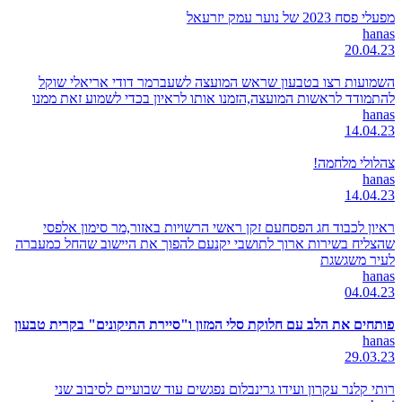
מפעלי פסח 2023 של נוער עמק יזרעאל
hanas
20.04.23
השמועות רצו בטבעון שראש המועצה לשעברמר דודי אריאלי שוקל
להתמודד לראשות המועצה,הזמנו אותו לראיון בכדי לשמוע זאת ממנו
hanas
14.04.23
צהלולי מלחמה!
hanas
14.04.23
ראיון לכבוד חג הפסחעם זקן ראשי הרשויות באזור,מר סימון אלפסי
שהצליח בשירות ארוך לתושבי יקנעם להפוך את היישוב שהחל כמעברה
לעיר משגשגת
hanas
04.04.23
פותחים את הלב עם חלוקת סלי המזון ו"סיירת התיקונים" בקרית טבעון
hanas
29.03.23
רותי קלנר עקרון ועידו גרינבלום נפגשים עוד שבועיים לסיבוב שני