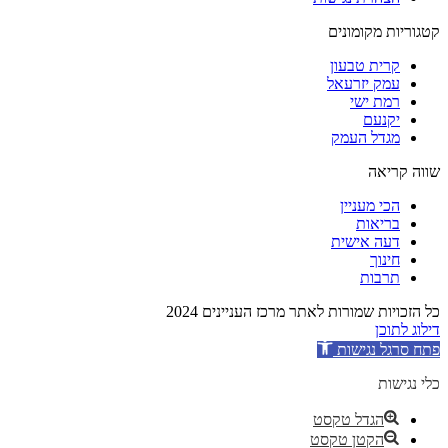
קטגוריות מקומונים
קרית טבעון
עמק יזרעאל
רמת ישי
יקנעם
מגדל העמק
שווה קריאה
הכי מעניין
בריאות
דעה אישית
חינוך
תרבות
כל הזכויות שמורות לאתר מרכז העניינים 2024
דילוג לתוכן
פתח סרגל נגישות
כלי נגישות
הגדל טקסט
הקטן טקסט