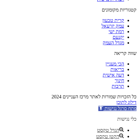
קטגוריות מקומונים
קרית טבעון
עמק יזרעאל
רמת ישי
יקנעם
מגדל העמק
שווה קריאה
הכי מעניין
בריאות
דעה אישית
חינוך
תרבות
כל הזכויות שמורות לאתר מרכז העניינים 2024
דילוג לתוכן
פתח סרגל נגישות
כלי נגישות
הגדל טקסט
הקטן טקסט