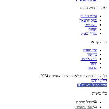
קטגוריות מקומונים
קרית טבעון
עמק יזרעאל
רמת ישי
יקנעם
מגדל העמק
שווה קריאה
הכי מעניין
בריאות
דעה אישית
חינוך
תרבות
כל הזכויות שמורות לאתר מרכז העניינים 2024
דילוג לתוכן
פתח סרגל נגישות
כלי נגישות
הגדל טקסט
הקטן טקסט