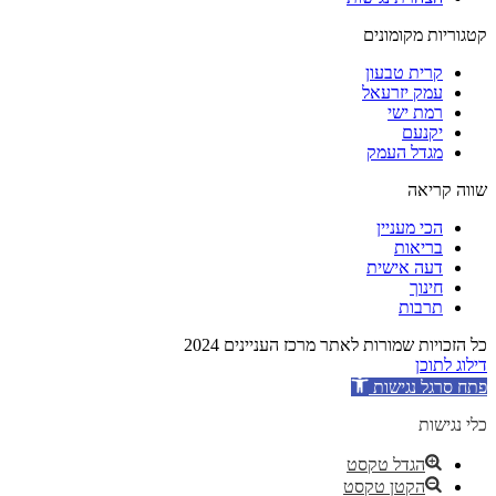
קטגוריות מקומונים
קרית טבעון
עמק יזרעאל
רמת ישי
יקנעם
מגדל העמק
שווה קריאה
הכי מעניין
בריאות
דעה אישית
חינוך
תרבות
כל הזכויות שמורות לאתר מרכז העניינים 2024
דילוג לתוכן
פתח סרגל נגישות
כלי נגישות
הגדל טקסט
הקטן טקסט