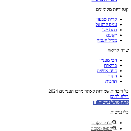
קטגוריות מקומונים
קרית טבעון
עמק יזרעאל
רמת ישי
יקנעם
מגדל העמק
שווה קריאה
הכי מעניין
בריאות
דעה אישית
חינוך
תרבות
כל הזכויות שמורות לאתר מרכז העניינים 2024
דילוג לתוכן
פתח סרגל נגישות
כלי נגישות
הגדל טקסט
הקטן טקסט