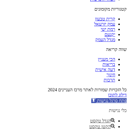
קטגוריות מקומונים
קרית טבעון
עמק יזרעאל
רמת ישי
יקנעם
מגדל העמק
שווה קריאה
הכי מעניין
בריאות
דעה אישית
חינוך
תרבות
כל הזכויות שמורות לאתר מרכז העניינים 2024
דילוג לתוכן
פתח סרגל נגישות
כלי נגישות
הגדל טקסט
הקטן טקסט